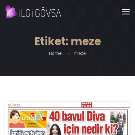
Etiket:
meze
Home
meze